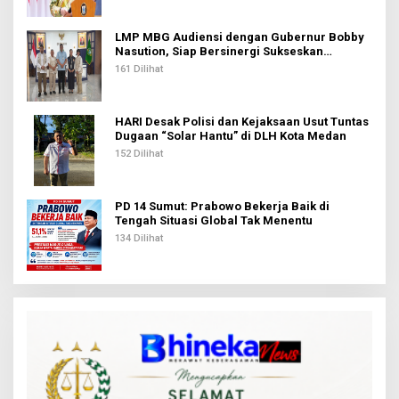
LMP MBG Audiensi dengan Gubernur Bobby
Nasution, Siap Bersinergi Sukseskan
Program Makan Bergizi Gratis di Sumut
161 Dilihat
HARI Desak Polisi dan Kejaksaan Usut Tuntas
Dugaan “Solar Hantu” di DLH Kota Medan
152 Dilihat
PD 14 Sumut: Prabowo Bekerja Baik di
Tengah Situasi Global Tak Menentu
134 Dilihat