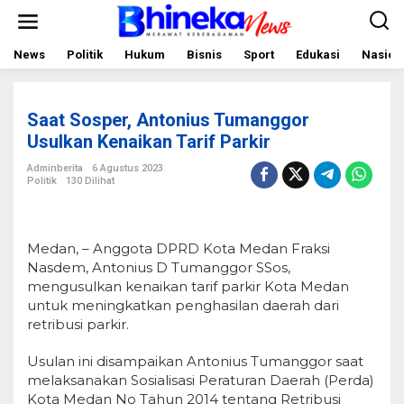
L
e
w
a
News
Politik
Hukum
Bisnis
Sport
Edukasi
Nasion
t
i
k
e
Saat Sosper, Antonius Tumanggor
k
o
Usulkan Kenaikan Tarif Parkir
n
t
Adminberita
6 Agustus 2023
e
Politik
130 Dilihat
n
Medan, – Anggota DPRD Kota Medan Fraksi
Nasdem, Antonius D Tumanggor SSos,
mengusulkan kenaikan tarif parkir Kota Medan
untuk meningkatkan penghasilan daerah dari
retribusi parkir.
Usulan ini disampaikan Antonius Tumanggor saat
melaksanakan Sosialisasi Peraturan Daerah (Perda)
Kota Medan No Tahun 2014 tentang Retribusi