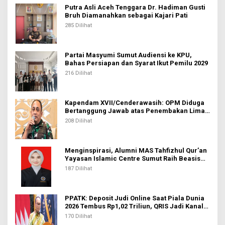
Putra Asli Aceh Tenggara Dr. Hadiman Gusti
Bruh Diamanahkan sebagai Kajari Pati
285 Dilihat
Partai Masyumi Sumut Audiensi ke KPU,
Bahas Persiapan dan Syarat Ikut Pemilu 2029
216 Dilihat
Kapendam XVII/Cenderawasih: OPM Diduga
Bertanggung Jawab atas Penembakan Lima
Pekerja di Tolikara
208 Dilihat
Menginspirasi, Alumni MAS Tahfizhul Qur’an
Yayasan Islamic Centre Sumut Raih Beasiswa
BIB Kemenag
187 Dilihat
PPATK: Deposit Judi Online Saat Piala Dunia
2026 Tembus Rp1,02 Triliun, QRIS Jadi Kanal
Terbanyak
170 Dilihat