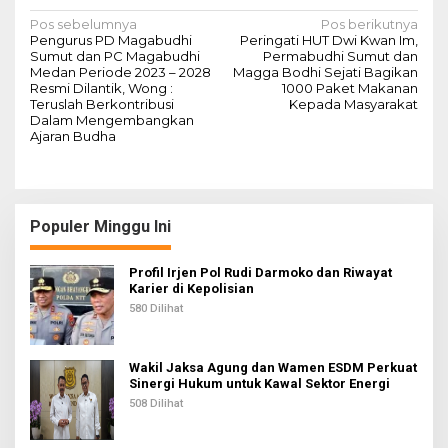
N
Pos sebelumnya
Pos berikutnya
Pengurus PD Magabudhi
Peringati HUT Dwi Kwan Im,
a
Sumut dan PC Magabudhi
Permabudhi Sumut dan
Medan Periode 2023 – 2028
Magga Bodhi Sejati Bagikan
v
Resmi Dilantik, Wong :
1000 Paket Makanan
Teruslah Berkontribusi
Kepada Masyarakat
i
Dalam Mengembangkan
g
Ajaran Budha
a
s
i
Populer Minggu Ini
p
Profil Irjen Pol Rudi Darmoko dan Riwayat
o
Karier di Kepolisian
s
580 Dilihat
Wakil Jaksa Agung dan Wamen ESDM Perkuat
Sinergi Hukum untuk Kawal Sektor Energi
508 Dilihat