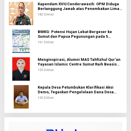
Kapendam XVII/Cenderawasih: OPM Diduga
Bertanggung Jawab atas Penembakan Lima
Pekerja di Tolikara
182 Dilihat
BMKG: Potensi Hujan Lebat Bergeser ke
Sumut dan Papua Pegunungan pada 5
Agustus
161 Dilihat
Menginspirasi, Alumni MAS Tahfizhul Qur’an
Yayasan Islamic Centre Sumut Raih Beasiswa
BIB Kemenag
155 Dilihat
Kepala Desa Petumbukan Klarifikasi Aksi
Demo, Tegaskan Pengelolaan Dana Desa
Sesuai Aturan
155 Dilihat