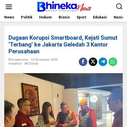
L
e
w
a
News
Politik
Hukum
Bisnis
Sport
Edukasi
Nasion
t
i
k
e
Dugaan Korupsi Smartboard, Kejati Sumut
k
o
‘Terbang’ ke Jakarta Geledah 3 Kantor
n
Perusahaan
t
e
Bhinekanews
12 November 2025
n
Headline
88 Dilihat