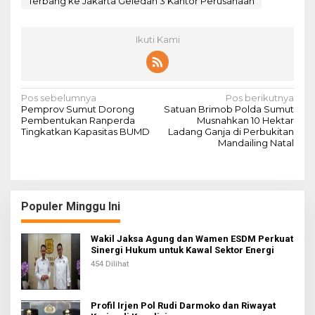
Terbang ke Jakarta Geledah 3 Kantor Perusahaan
Ikuti Kami
N
Pos sebelumnya
Pos berikutnya
Pemprov Sumut Dorong
Satuan Brimob Polda Sumut
a
Pembentukan Ranperda
Musnahkan 10 Hektar
Tingkatkan Kapasitas BUMD
Ladang Ganja di Perbukitan
v
Mandailing Natal
i
g
a
Populer Minggu Ini
s
i
Wakil Jaksa Agung dan Wamen ESDM Perkuat
Sinergi Hukum untuk Kawal Sektor Energi
p
454 Dilihat
o
s
Profil Irjen Pol Rudi Darmoko dan Riwayat