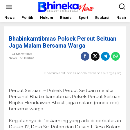
L
e
w
a
News
Politik
Hukum
Bisnis
Sport
Edukasi
Nasion
t
i
k
e
Bhabinkamtibmas Polsek Percut Seituan
k
o
Jaga Malam Bersama Warga
n
t
24 Maret 2023
e
News
56 Dilihat
n
Bhabinkamtibmas ronda bersama warga.(Ist)
Percut Seituan, – Polsek Percut Seituan melalui
Personel Bhabinkamtibmas Polsek Percut Seituan,
Bripka Hendrawan Bhakti jaga malam (ronda-red)
bersama warga.
Kegiatannya di Poskamling yang ada di perbatasan
Dusun 12, Desa Sei Rotan dan Dusun 1 Desa Kolam,