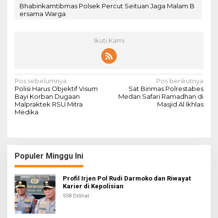
Bhabinkamtibmas Polsek Percut Seituan Jaga Malam B
ersama Warga
Ikuti Kami
N
Pos sebelumnya
Pos berikutnya
Polisi Harus Objektif Visum
Sat Binmas Polrestabes
a
Bayi Korban Dugaan
Medan Safari Ramadhan di
Malpraktek RSU Mitra
Masjid Al Ikhlas
v
Medika
i
g
a
Populer Minggu Ini
s
i
Profil Irjen Pol Rudi Darmoko dan Riwayat
Karier di Kepolisian
p
558 Dilihat
o