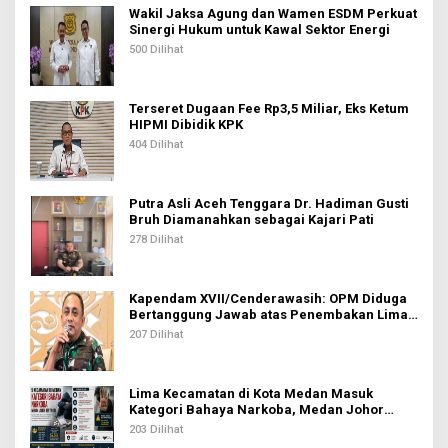
s
Wakil Jaksa Agung dan Wamen ESDM Perkuat
Sinergi Hukum untuk Kawal Sektor Energi
500 Dilihat
Terseret Dugaan Fee Rp3,5 Miliar, Eks Ketum
HIPMI Dibidik KPK
404 Dilihat
Putra Asli Aceh Tenggara Dr. Hadiman Gusti
Bruh Diamanahkan sebagai Kajari Pati
278 Dilihat
Kapendam XVII/Cenderawasih: OPM Diduga
Bertanggung Jawab atas Penembakan Lima
Pekerja di Tolikara
207 Dilihat
Lima Kecamatan di Kota Medan Masuk
Kategori Bahaya Narkoba, Medan Johor
Tertinggi
203 Dilihat