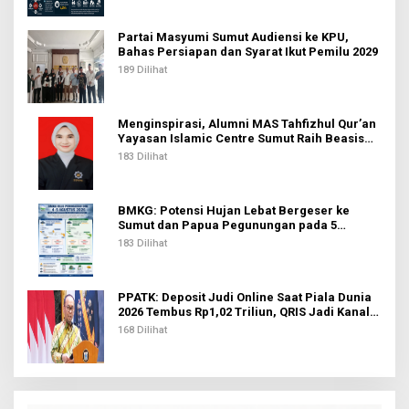
Partai Masyumi Sumut Audiensi ke KPU,
Bahas Persiapan dan Syarat Ikut Pemilu 2029
189 Dilihat
Menginspirasi, Alumni MAS Tahfizhul Qur’an
Yayasan Islamic Centre Sumut Raih Beasiswa
BIB Kemenag
183 Dilihat
BMKG: Potensi Hujan Lebat Bergeser ke
Sumut dan Papua Pegunungan pada 5
Agustus
183 Dilihat
PPATK: Deposit Judi Online Saat Piala Dunia
2026 Tembus Rp1,02 Triliun, QRIS Jadi Kanal
Terbanyak
168 Dilihat