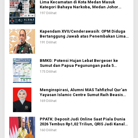
Lima Kecamatan di Kota Medan Masuk
Kategori Bahaya Narkoba, Medan Johor
Tertinggi
197 Dilihat
Kapendam XVII/Cenderawasih: OPM Diduga
Bertanggung Jawab atas Penembakan Lima
Pekerja di Tolikara
191 Dilihat
BMKG: Potensi Hujan Lebat Bergeser ke
Sumut dan Papua Pegunungan pada 5
Agustus
175 Dilihat
Menginspirasi, Alumni MAS Tahfizhul Qur’an
Yayasan Islamic Centre Sumut Raih Beasiswa
BIB Kemenag
169 Dilihat
PPATK: Deposit Judi Online Saat Piala Dunia
2026 Tembus Rp1,02 Triliun, QRIS Jadi Kanal
Terbanyak
160 Dilihat