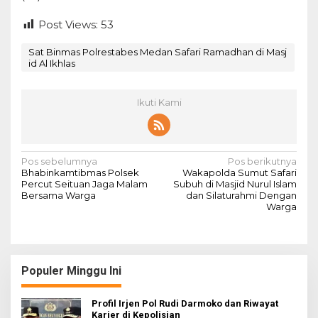
Post Views:
53
Sat Binmas Polrestabes Medan Safari Ramadhan di Masj
id Al Ikhlas
Ikuti Kami
N
Pos sebelumnya
Pos berikutnya
Bhabinkamtibmas Polsek
Wakapolda Sumut Safari
a
Percut Seituan Jaga Malam
Subuh di Masjid Nurul Islam
Bersama Warga
dan Silaturahmi Dengan
v
Warga
i
g
a
Populer Minggu Ini
s
i
Profil Irjen Pol Rudi Darmoko dan Riwayat
Karier di Kepolisian