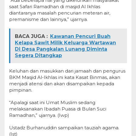
“Ada beberapa hal yang dikeluhkan masyarakat
saat Safari Ramadhan di masjid Al Ikhlas
diantaranya masalah pencurian meteran air,
premanisme dan lainnya,” ujarnya.
BACA JUGA :
Kawanan Pencuri Buah
Kelapa Sawit Milik Keluarga Wartawan
Di Desa Pangkalan Lunang Diminta
Segera Ditangkap
Keluhan dan masukkan dari jamaah dan pengurus
BKM Masjid Al-Ikhlas ini kata Kasat Binmas, akan
menjadi atensi dan akan disampaikan kepada
pimpinan.
“Apalagi saat ini Umat Muslim sedang
melaksanakan Ibadah Puasa di Bulan Suci
Ramadhan,” ujarnya. (Iwp)
Ustadz Burhanuddin sampaikan tauziah agama.
(Ist)