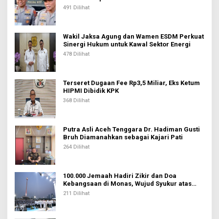
p
491 Dilihat
o
s
Wakil Jaksa Agung dan Wamen ESDM Perkuat
Sinergi Hukum untuk Kawal Sektor Energi
478 Dilihat
Terseret Dugaan Fee Rp3,5 Miliar, Eks Ketum
HIPMI Dibidik KPK
368 Dilihat
Putra Asli Aceh Tenggara Dr. Hadiman Gusti
Bruh Diamanahkan sebagai Kajari Pati
264 Dilihat
100.000 Jemaah Hadiri Zikir dan Doa
Kebangsaan di Monas, Wujud Syukur atas
Kemerdekaan Indonesia
211 Dilihat