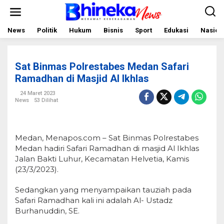
L
e
w
a
News
Politik
Hukum
Bisnis
Sport
Edukasi
Nasion
t
i
k
e
Sat Binmas Polrestabes Medan Safari
k
o
Ramadhan di Masjid Al Ikhlas
n
t
24 Maret 2023
e
News
53 Dilihat
n
Medan, Menapos.com – Sat Binmas Polrestabes
Medan hadiri Safari Ramadhan di masjid Al Ikhlas
Jalan Bakti Luhur, Kecamatan Helvetia, Kamis
(23/3/2023).
Sedangkan yang menyampaikan tauziah pada
Safari Ramadhan kali ini adalah Al- Ustadz
Burhanuddin, SE.