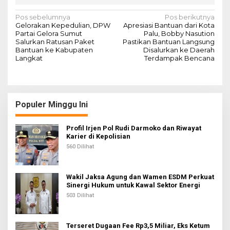
N
Pos sebelumnya
Pos berikutnya
Gelorakan Kepedulian, DPW
Apresiasi Bantuan dari Kota
a
Partai Gelora Sumut
Palu, Bobby Nasution
Salurkan Ratusan Paket
Pastikan Bantuan Langsung
v
Bantuan ke Kabupaten
Disalurkan ke Daerah
Langkat
Terdampak Bencana
i
g
a
s
Populer Minggu Ini
i
Profil Irjen Pol Rudi Darmoko dan Riwayat
p
Karier di Kepolisian
o
560 Dilihat
s
Wakil Jaksa Agung dan Wamen ESDM Perkuat
Sinergi Hukum untuk Kawal Sektor Energi
503 Dilihat
Terseret Dugaan Fee Rp3,5 Miliar, Eks Ketum