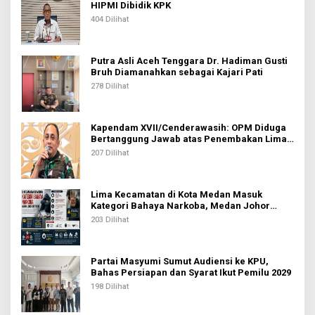
HIPMI Dibidik KPK
404 Dilihat
Putra Asli Aceh Tenggara Dr. Hadiman Gusti
Bruh Diamanahkan sebagai Kajari Pati
278 Dilihat
Kapendam XVII/Cenderawasih: OPM Diduga
Bertanggung Jawab atas Penembakan Lima
Pekerja di Tolikara
207 Dilihat
Lima Kecamatan di Kota Medan Masuk
Kategori Bahaya Narkoba, Medan Johor
Tertinggi
203 Dilihat
Partai Masyumi Sumut Audiensi ke KPU,
Bahas Persiapan dan Syarat Ikut Pemilu 2029
198 Dilihat