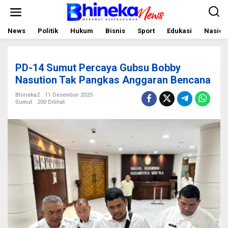
L
e
w
a
News
Politik
Hukum
Bisnis
Sport
Edukasi
Nasion
t
i
k
e
PD-14 Sumut Percaya Gubsu Bobby
k
o
Nasution Tak Pangkas Anggaran Bencana
n
t
Bhineka2
11 Desember 2025
e
Sumut
200 Dilihat
n