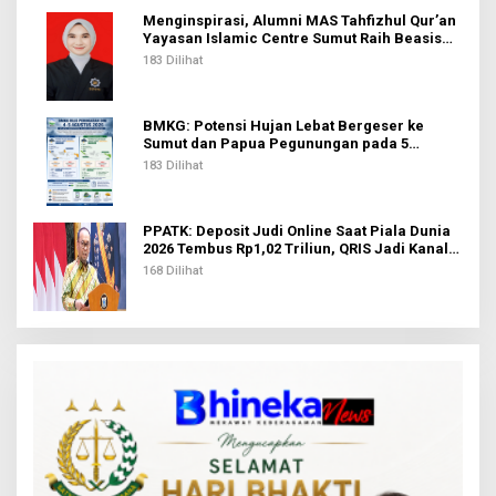
Menginspirasi, Alumni MAS Tahfizhul Qur’an
Yayasan Islamic Centre Sumut Raih Beasiswa
BIB Kemenag
183 Dilihat
BMKG: Potensi Hujan Lebat Bergeser ke
Sumut dan Papua Pegunungan pada 5
Agustus
183 Dilihat
PPATK: Deposit Judi Online Saat Piala Dunia
2026 Tembus Rp1,02 Triliun, QRIS Jadi Kanal
Terbanyak
168 Dilihat