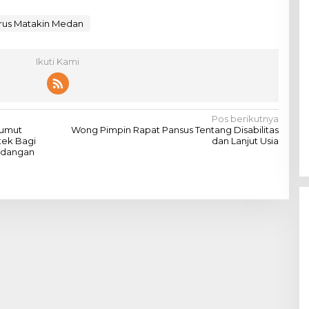
rus Matakin Medan
Ikuti Kami
Pos berikutnya
Sumut
Wong Pimpin Rapat Pansus Tentang Disabilitas
tek Bagi
dan Lanjut Usia
ndangan