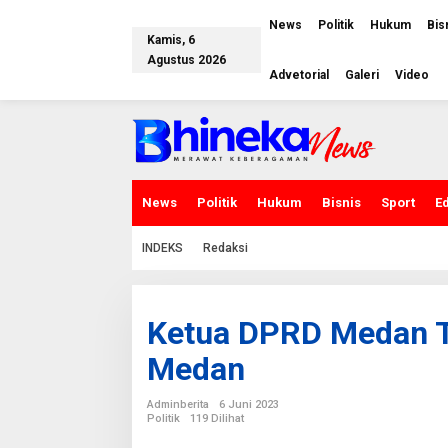
L
e
News
Politik
Hukum
Bis
w
Kamis, 6
a
Agustus 2026
t
Advetorial
Galeri
Video
i
k
e
k
o
n
t
e
News
Politik
Hukum
Bisnis
Sport
E
n
INDEKS
Redaksi
Ketua DPRD Medan T
Medan
Adminberita
6 Juni 2023
Politik
119 Dilihat