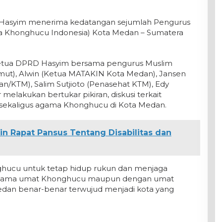
Hasyim menerima kedatangan sejumlah Pengurus
a Khonghucu Indonesia) Kota Medan – Sumatera
tua DPRD Hasyim bersama pengurus Muslim
ut), Alwin (Ketua MATAKIN Kota Medan), Jansen
/KTM), Salim Sutjioto (Penasehat KTM), Edy
elakukan bertukar pikiran, diskusi terkait
ekaligus agama Khonghucu di Kota Medan.
n Rapat Pansus Tentang Disabilitas dan
ucu untuk tetap hidup rukun dan menjaga
esama umat Khonghucu maupun dengan umat
edan benar-benar terwujud menjadi kota yang