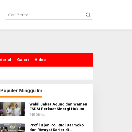
torial
Galeri
Video
Populer Minggu Ini
Wakil Jaksa Agung dan Wamen
ESDM Perkuat Sinergi Hukum
untuk Kawal Sektor Energi
445 Dilihat
Profil Irjen Pol Rudi Darmoko
dan Riwayat Karier di