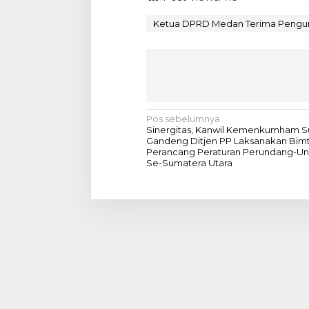
Ketua DPRD Medan Terima Pengu
N
Pos sebelumnya
Sinergitas, Kanwil Kemenkumham 
a
Gandeng Ditjen PP Laksanakan Bim
Perancang Peraturan Perundang-U
v
Se-Sumatera Utara
i
g
a
s
i
p
o