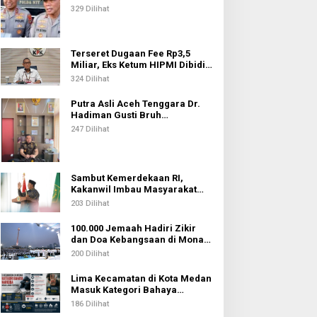
Kepolisian
329 Dilihat
Terseret Dugaan Fee Rp3,5
Miliar, Eks Ketum HIPMI Dibidik
KPK
324 Dilihat
Putra Asli Aceh Tenggara Dr.
Hadiman Gusti Bruh
Diamanahkan sebagai Kajari
247 Dilihat
Pati
Sambut Kemerdekaan RI,
Kakanwil Imbau Masyarakat
Sumatera Utara Ikuti Zikir dan
203 Dilihat
Doa Kebangsaan
100.000 Jemaah Hadiri Zikir
dan Doa Kebangsaan di Monas,
Wujud Syukur atas
200 Dilihat
Kemerdekaan Indonesia
Lima Kecamatan di Kota Medan
Masuk Kategori Bahaya
Narkoba, Medan Johor
186 Dilihat
Tertinggi