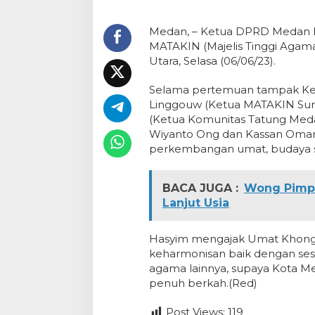
Medan, – Ketua DPRD Medan 
MATAKIN (Majelis Tinggi Agam
Utara, Selasa (06/06/23).
Selama pertemuan tampak Ke
Linggouw (Ketua MATAKIN Sum
(Ketua Komunitas Tatung Medan
Wiyanto Ong dan Kassan Omar m
perkembangan umat, budaya s
BACA JUGA :
Wong Pimpi
Lanjut Usia
Hasyim mengajak Umat Khongh
keharmonisan baik dengan s
agama lainnya, supaya Kota M
penuh berkah.(Red)
Post Views:
119