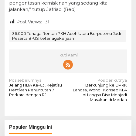
pengentasan kemiskinan yang sedang kita
jalankan,” tutup Jafriadi.(Red)
Post Views:
131
36.000 Tenaga Rentan PKH Aceh Utara Berpotensi Jadi
Peserta BPJS ketenagakerjaan
Ikuti Kami
N
Pos sebelumnya
Pos berikutnya
Jelang HBA Ke-63, Kejatisu
Berkunjung ke DPRK
a
Hentikan Penuntutan 7
Langsa, Wong : Konsep KLA
Perkara dengan RJ
di Langsa Bisa Menjadi
v
Masukan di Medan
i
g
a
Populer Minggu Ini
s