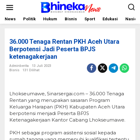
L
e
w
a
News
Politik
Hukum
Bisnis
Sport
Edukasi
Nasion
t
i
k
e
36.000 Tenaga Rentan PKH Aceh Utara
k
o
Berpotensi Jadi Peserta BPJS
n
ketenagakerjaan
t
e
Adminberita
13 Juli 2023
n
Bisnis
131 Dilihat
Lhokseumawe, Sinarsergai.com – 36.000 Tenaga
Rentan yang merupakan sasaran Program
Keluarga Harapan (PKH) Kabupaten Aceh Utara
berpotensi menjadi Peserta BPJS
Ketenagakerjaan Kantor Cabang Lhokseumawe.
PKH sebagai program asistensi sosial kepada
rumah tangga yang memenuhi kualifikasi tertentu