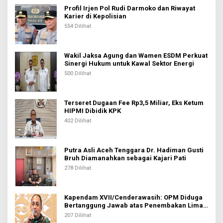
i
Profil Irjen Pol Rudi Darmoko dan Riwayat
Karier di Kepolisian
p
554 Dilihat
o
s
Wakil Jaksa Agung dan Wamen ESDM Perkuat
Sinergi Hukum untuk Kawal Sektor Energi
500 Dilihat
Terseret Dugaan Fee Rp3,5 Miliar, Eks Ketum
HIPMI Dibidik KPK
402 Dilihat
Putra Asli Aceh Tenggara Dr. Hadiman Gusti
Bruh Diamanahkan sebagai Kajari Pati
278 Dilihat
Kapendam XVII/Cenderawasih: OPM Diduga
Bertanggung Jawab atas Penembakan Lima
Pekerja di Tolikara
207 Dilihat