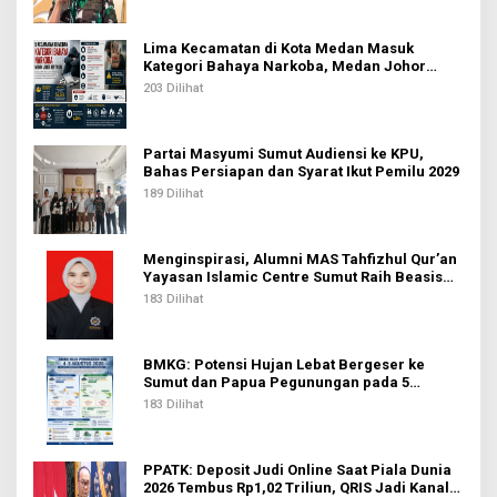
Lima Kecamatan di Kota Medan Masuk
Kategori Bahaya Narkoba, Medan Johor
Tertinggi
203 Dilihat
Partai Masyumi Sumut Audiensi ke KPU,
Bahas Persiapan dan Syarat Ikut Pemilu 2029
189 Dilihat
Menginspirasi, Alumni MAS Tahfizhul Qur’an
Yayasan Islamic Centre Sumut Raih Beasiswa
BIB Kemenag
183 Dilihat
BMKG: Potensi Hujan Lebat Bergeser ke
Sumut dan Papua Pegunungan pada 5
Agustus
183 Dilihat
PPATK: Deposit Judi Online Saat Piala Dunia
2026 Tembus Rp1,02 Triliun, QRIS Jadi Kanal