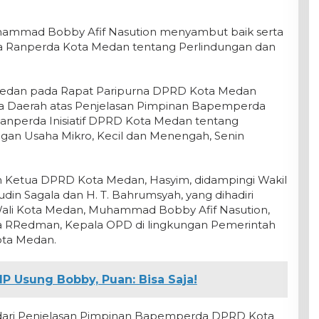
hammad Bobby Afif Nasution menyambut baik serta
ya Ranperda Kota Medan tentang Perlindungan dan
 Medan pada Rapat Paripurna DPRD Kota Medan
a Daerah atas Penjelasan Pimpinan Bapemperda
nperda Inisiatif DPRD Kota Medan tentang
an Usaha Mikro, Kecil dan Menengah, Senin
eh Ketua DPRD Kota Medan, Hasyim, didampingi Wakil
udin Sagala dan H. T. Bahrumsyah, yang dihadiri
li Kota Medan, Muhammad Bobby Afif Nasution,
lia RRedman, Kepala OPD di lingkungan Pemerintah
ota Medan.
P Usung Bobby, Puan: Bisa Saja!
 dari Penjelasan Pimpinan Bapemperda DPRD Kota