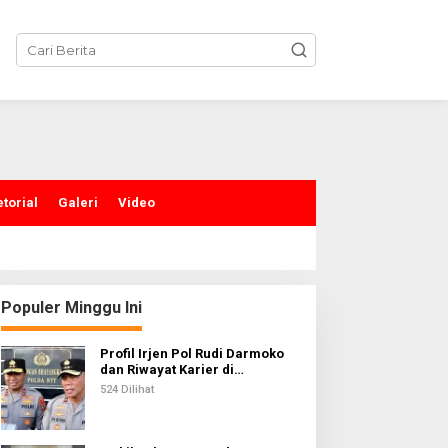
torial
Galeri
Video
Populer Minggu Ini
Profil Irjen Pol Rudi Darmoko
dan Riwayat Karier di
Kepolisian
524 Dilihat