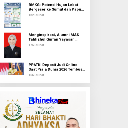
BMKG: Potensi Hujan Lebat
Bergeser ke Sumut dan Papua
Pegunungan pada 5 Agustus
182 Dilihat
Menginspirasi, Alumni MAS
Tahfizhul Qur’an Yayasan
Islamic Centre Sumut Raih
175 Dilihat
Beasiswa BIB Kemenag
PPATK: Deposit Judi Online
Saat Piala Dunia 2026 Tembus
Rp1,02 Triliun, QRIS Jadi Kanal
166 Dilihat
Terbanyak