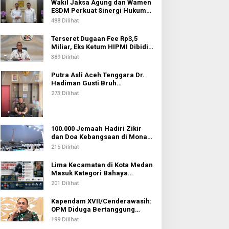
Wakil Jaksa Agung dan Wamen
ESDM Perkuat Sinergi Hukum
untuk Kawal Sektor Energi
488 Dilihat
Terseret Dugaan Fee Rp3,5
Miliar, Eks Ketum HIPMI Dibidik
KPK
389 Dilihat
Putra Asli Aceh Tenggara Dr.
Hadiman Gusti Bruh
Diamanahkan sebagai Kajari
273 Dilihat
Pati
100.000 Jemaah Hadiri Zikir
dan Doa Kebangsaan di Monas,
Wujud Syukur atas
215 Dilihat
Kemerdekaan Indonesia
Lima Kecamatan di Kota Medan
Masuk Kategori Bahaya
Narkoba, Medan Johor
201 Dilihat
Tertinggi
Kapendam XVII/Cenderawasih:
OPM Diduga Bertanggung
Jawab atas Penembakan Lima
199 Dilihat
Pekerja di Tolikara