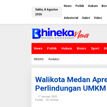
L
e
News
Politik
Hukum
Bis
w
Sabtu, 8 Agustus
a
2026
t
Advetorial
Galeri
Video
i
k
e
k
o
n
t
e
News
Politik
Hukum
Bisnis
Sport
E
n
INDEKS
Redaksi
Walikota Medan Apre
Perlindungan UMKM
17 Januari 2023
Politik
161 Dilihat