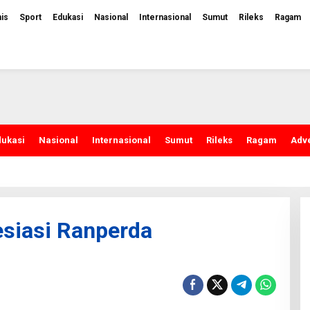
nis
Sport
Edukasi
Nasional
Internasional
Sumut
Rileks
Ragam
dukasi
Nasional
Internasional
Sumut
Rileks
Ragam
Adve
siasi Ranperda